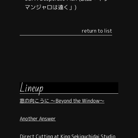
マンジャロは遠く」)
return to list
Lineup
窓の向こうに ～Beyond the Window～
Another Answer
Direct Cutting at King Sekiguchidai Studio