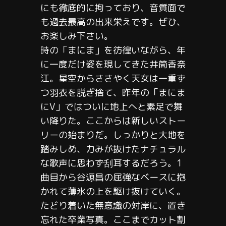
にも徹底的に拘っており、音質面で
も過去最高の出来栄えです。ぜひ、
お楽しみ下さい。
時の「まにま」を彷徨いながら、年
に一度だけ姿を現してきた井筒香奈
江。星空からささやく天女は一重ず
つ羽衣を脱ぎ捨て、昨年の「まにま
にV」ではついに地上へと素足で舞
い降りた。ここからは新しいストー
リーの始まりだ。しっかりと大地を
踏みしめ、力みが抜けたナチュラル
な歌声に思わず刮耳するだろう。1
曲目から谷源昌の屈強なベースに抱
かれて薄氷の上を駆け抜けていく。
たどり着いた無意識の対岸に、置き
忘れた卒業写真。ここまでカット割