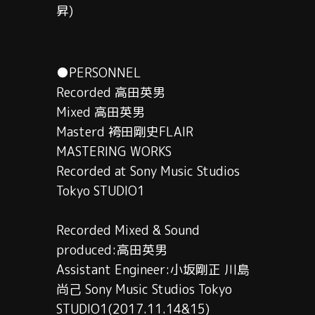
昇)
●PERSONNEL
Recorded 高田英男
Mixed 高田英男
Masterd 袴田剛史FLAIR
MASTERING WORKS
Recorded at Sony Music Studios
Tokyo STUDIO1
Recorded Mixed & Sound
produced:高田英男
Assistant Engineer:小坂剛正 川島
尚己 Sony Music Studios Tokyo
STUDIO1(2017.11.14&15)